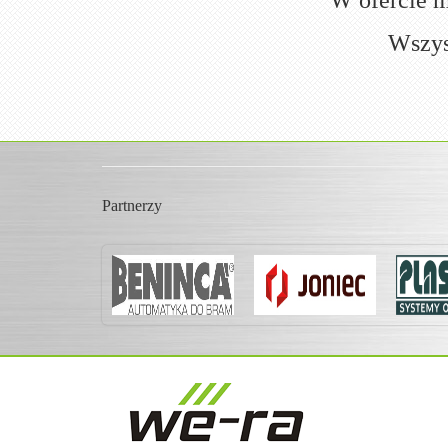
W ofercie m
Wszys
Partnerzy