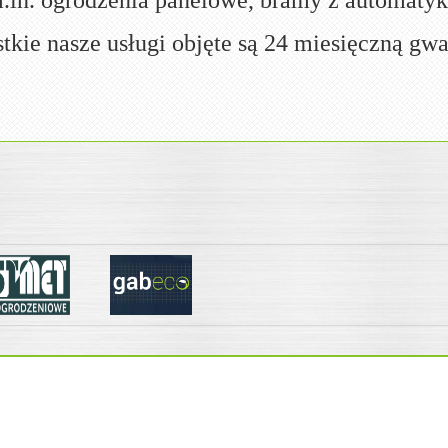
.in. ogrodzenia panelowe, bramy z automatyką
tkie nasze usługi objęte są 24 miesięczną gwa