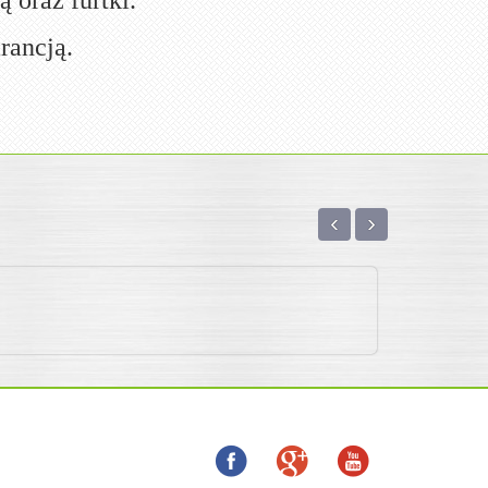
 oraz furtki.
rancją.
‹
›