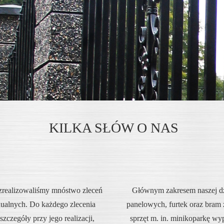
KILKA SŁÓW O NAS
zrealizowaliśmy mnóstwo zleceń
Głównym zakresem naszej dzi
idualnych. Do każdego zlecenia
panelowych, furtek oraz bram 
czegóły przy jego realizacji,
sprzęt m. in. minikoparkę wy