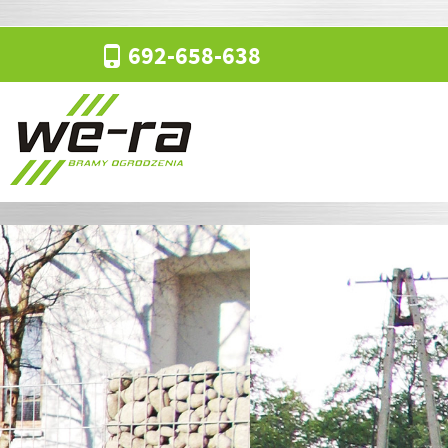
692-658-638
Me
SK