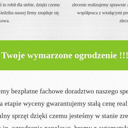
 to robił dla siebie, dzięki czemu
zlecenie realizujemy sprawnie
edziba naszej firmy znajduje się
współpraca z wiodącymi p
kowa.
zlec
Twoje wymarzone ogrodzenie !!
emy bezpłatne fachowe doradztwo naszego spec
a etapie wyceny gwarantujemy stałą cenę reali
alny sprzęt dzięki czemu jesteśmy w stanie zr